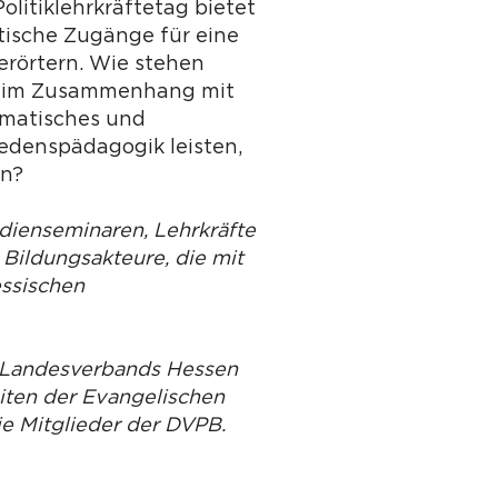
litiklehrkräftetag bietet
tische Zugänge für eine
erörtern. Wie stehen
d) im Zusammenhang mit
umatisches und
edenspädagogik leisten,
en?
udienseminaren, Lehrkräfte
 Bildungsakteure, die mit
essischen
s Landesverbands Hessen
iten der Evangelischen
ie Mitglieder der DVPB.