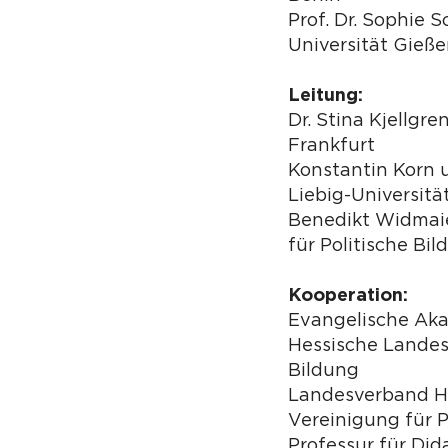
Prof. Dr. Sophie S
Universität Gieß
Leitung:
Dr. Stina Kjellgr
Frankfurt
Konstantin Korn 
Liebig-Universitä
Benedikt Widmaie
für Politische Bi
Kooperation:
Evangelische Ak
Hessische Landesz
Bildung
Landesverband H
Vereinigung für P
Professur für Did