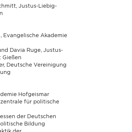
chmitt, Justus-Liebig-
en
en, Evangelische Akademie
und Davia Ruge, Justus-
t Gießen
r, Deutsche Vereinigung
ldung
ademie Hofgeismar
entrale für politische
essen der Deutschen
olitische Bildung
aktik der