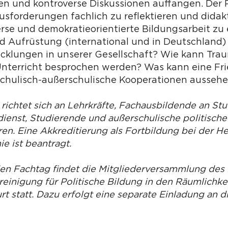
n und kontroverse Diskussionen auffangen. Der Po
usforderungen fachlich zu reflektieren und didak
erse und demokratieorientierte Bildungsarbeit zu 
und Aufrüstung (international und in Deutschlan
icklungen in unserer Gesellschaft? Wie kann Tra
Unterricht besprochen werden? Was kann eine Fri
chulisch-außerschulische Kooperationen ausseh
 richtet sich an Lehrkräfte, Fachausbildende an St
ienst, ­Studierende und außerschulische politische
en. Eine Akkreditierung als Fortbildung bei der H
e ist beantragt.
den Fachtag findet die Mitgliederversammlung de
einigung für Politische Bildung in den Räumlichke
t statt. Dazu erfolgt eine separate Einladung an d