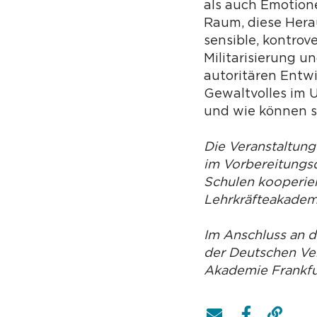
als auch Emotione
Raum, diese Hera
sensible, kontrov
Militarisierung 
autoritären Entw
Gewaltvolles im 
und wie können s
Die Veranstaltung
im Vorbereitungsd
Schulen kooperier
Lehrkräfteakademi
Im Anschluss an 
der Deutschen Ver
Akademie Frankfur