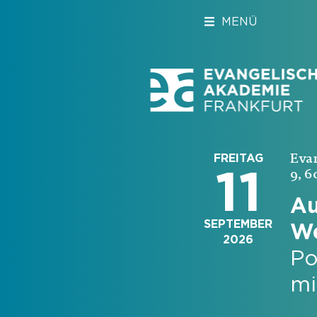
MENÜ
Eva
FREITAG
11
9, 6
Au
SEPTEMBER
We
2026
Po
mi