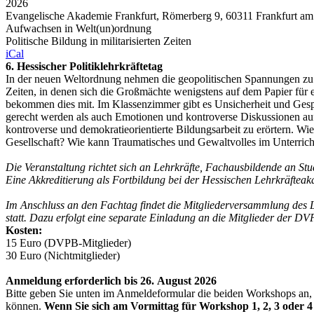
2026
Evangelische Akademie Frankfurt, Römerberg 9, 60311 Frankfurt am
Aufwachsen in Welt(un)ordnung
Politische Bildung in militarisierten Zeiten
iCal
6. Hessischer Politiklehrkräftetag
In der neuen Weltordnung nehmen die geopolitischen Spannungen zu.
Zeiten, in denen sich die Großmächte wenigstens auf dem Papier für 
bekommen dies mit. Im Klassenzimmer gibt es Unsicherheit und Gespr
gerecht werden als auch Emotionen und kontroverse Diskussionen auffa
kontroverse und demokratieorientierte Bildungsarbeit zu erörtern. W
Gesellschaft? Wie kann Traumatisches und Gewaltvolles im Unterric
Die Veranstaltung richtet sich an Lehrkräfte, Fachausbildende an Stu
Eine Akkreditierung als Fortbildung bei der Hessischen Lehrkräfteaka
Im Anschluss an den Fachtag findet die Mitgliederversammlung des 
statt. Dazu erfolgt eine separate Einladung an die Mitglieder der DV
Kosten:
15 Euro (DVPB-Mitglieder)
30 Euro (Nichtmitglieder)
Anmeldung erforderlich bis 26. August 2026
Bitte geben Sie unten im Anmeldeformular die beiden Workshops an, 
können.
Wenn Sie sich am Vormittag für Workshop 1, 2, 3 oder 