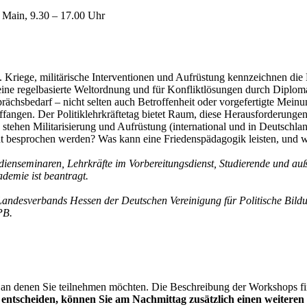
 Main, 9.30 – 17.00 Uhr
 Kriege, militärische Interventionen und Aufrüstung kennzeichnen di
eine regelbasierte Weltordnung und für Konfliktlösungen durch Diploma
ächsbedarf – nicht selten auch Betroffenheit oder vorgefertigte Meinu
ngen. Der Politiklehrkräftetag bietet Raum, diese Herausforderungen f
ie stehen Militarisierung und Aufrüstung (international und in Deutsch
ht besprochen werden? Was kann eine Friedenspädagogik leisten, und 
dienseminaren, Lehrkräfte im Vorbereitungsdienst, ­Studierende und auß
demie ist beantragt.
Landesverbands Hessen der Deutschen Vereinigung für Politische Bild
PB.
an denen Sie teilnehmen möchten. Die Beschreibung der Workshops find
4 entscheiden, können Sie am Nachmittag zusätzlich einen weiter