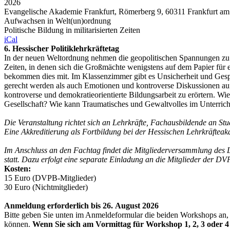
2026
Evangelische Akademie Frankfurt, Römerberg 9, 60311 Frankfurt am
Aufwachsen in Welt(un)ordnung
Politische Bildung in militarisierten Zeiten
iCal
6. Hessischer Politiklehrkräftetag
In der neuen Weltordnung nehmen die geopolitischen Spannungen zu.
Zeiten, in denen sich die Großmächte wenigstens auf dem Papier für 
bekommen dies mit. Im Klassenzimmer gibt es Unsicherheit und Gespr
gerecht werden als auch Emotionen und kontroverse Diskussionen auffa
kontroverse und demokratieorientierte Bildungsarbeit zu erörtern. W
Gesellschaft? Wie kann Traumatisches und Gewaltvolles im Unterric
Die Veranstaltung richtet sich an Lehrkräfte, Fachausbildende an Stu
Eine Akkreditierung als Fortbildung bei der Hessischen Lehrkräfteaka
Im Anschluss an den Fachtag findet die Mitgliederversammlung des 
statt. Dazu erfolgt eine separate Einladung an die Mitglieder der DV
Kosten:
15 Euro (DVPB-Mitglieder)
30 Euro (Nichtmitglieder)
Anmeldung erforderlich bis 26. August 2026
Bitte geben Sie unten im Anmeldeformular die beiden Workshops an, 
können.
Wenn Sie sich am Vormittag für Workshop 1, 2, 3 oder 