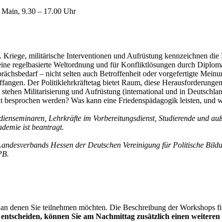
 Main, 9.30 – 17.00 Uhr
 Kriege, militärische Interventionen und Aufrüstung kennzeichnen di
eine regelbasierte Weltordnung und für Konfliktlösungen durch Diploma
ächsbedarf – nicht selten auch Betroffenheit oder vorgefertigte Meinu
ngen. Der Politiklehrkräftetag bietet Raum, diese Herausforderungen f
ie stehen Militarisierung und Aufrüstung (international und in Deutsch
ht besprochen werden? Was kann eine Friedenspädagogik leisten, und 
dienseminaren, Lehrkräfte im Vorbereitungsdienst, ­Studierende und auß
demie ist beantragt.
Landesverbands Hessen der Deutschen Vereinigung für Politische Bild
PB.
an denen Sie teilnehmen möchten. Die Beschreibung der Workshops find
4 entscheiden, können Sie am Nachmittag zusätzlich einen weiter