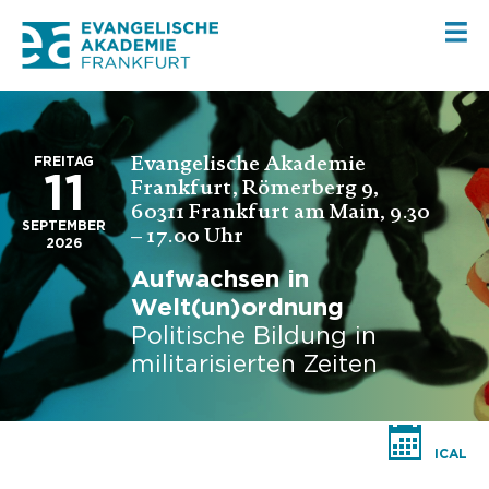
Evangelische Akademie
FREITAG
11
Frankfurt, Römerberg 9,
60311 Frankfurt am Main, 9.30
SEPTEMBER
– 17.00 Uhr
2026
Aufwachsen in
Welt(un)ordnung
Politische Bildung in
militarisierten Zeiten
ICAL