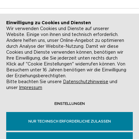
Einwilligung zu Cookies und Diensten
Wir verwenden Cookies und Dienste auf unserer
Website. Einige von ihnen sind technisch erforderlich.
NEWSLETTER
KONTAKT
Andere helfen uns, unser Online-Angebot zu optimieren
durch Analyse der Website-Nutzung. Damit wir diese
ANFAHRT
BARRIEREFREIHEIT
Cookies und Dienste verwenden können, benötigen wir
Ihre Einwilligung, die Sie jederzeit unten rechts durch
SUCHE
AGB
Klick auf "Cookie Einstellungen" widerrufen können. Von
Besuchern unter 16 Jahren benötigen wir die Einwilligung
DATENSCHUTZ
IMPRESSUM
der Erziehungsberechtigten.
Bitte beachten Sie unsere
Datenschutzhinweise
und
COOKIE-EINSTELLUNGEN
unser
Impressum
EINSTELLUNGEN
© EVANGELISCHE AKADEMIE FRANKFURT,
RÖMERBERG 9, 60311 FRANKFURT AM MAIN
NUR TECHNISCH ERFORDERLICHE ZULASSEN