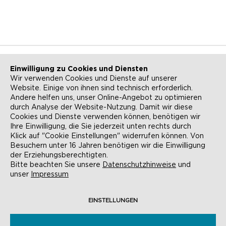
Einwilligung zu Cookies und Diensten
Wir verwenden Cookies und Dienste auf unserer
Website. Einige von ihnen sind technisch erforderlich.
NEWSLETTER
KONTAKT
Andere helfen uns, unser Online-Angebot zu optimieren
durch Analyse der Website-Nutzung. Damit wir diese
ANFAHRT
BARRIEREFREIHEIT
Cookies und Dienste verwenden können, benötigen wir
Ihre Einwilligung, die Sie jederzeit unten rechts durch
SUCHE
AGB
Klick auf "Cookie Einstellungen" widerrufen können. Von
Besuchern unter 16 Jahren benötigen wir die Einwilligung
DATENSCHUTZ
IMPRESSUM
der Erziehungsberechtigten.
Bitte beachten Sie unsere
Datenschutzhinweise
und
COOKIE-EINSTELLUNGEN
unser
Impressum
EINSTELLUNGEN
© EVANGELISCHE AKADEMIE FRANKFURT,
RÖMERBERG 9, 60311 FRANKFURT AM MAIN