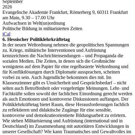
September
2026
Evangelische Akademie Frankfurt, Römerberg 9, 60311 Frankfurt
am Main, 9.30 – 17.00 Uhr
Aufwachsen in Welt(un)ordnung
Politische Bildung in militarisierten Zeiten
iCal
6. Hessischer Politiklehrkräftetag
In der neuen Weltordnung nehmen die geopolitischen Spannungen
zu. Kriege, militärische Interventionen und Aufrüstung
kennzeichnen die Nachrichtensendungen – und Propaganda die
sozialen Medien. Die Zeiten, in denen sich die Großmächte
wenigstens auf dem Papier für eine regelbasierte Weltordnung und
für Konfliktlösungen durch Diplomatie aussprachen, scheinen
vorbei zu sein. Auch Jugendliche bekommen dies mit. Im
Klassenzimmer gibt es Unsicherheit und Gesprächsbedarf – nicht
selten auch Betroffenheit oder vorgefertigte Meinungen. Lehr- und
Fachkräfte sollen sowohl der fachlichen Einordnung gerecht werden
als auch Emotionen und kontroverse Diskussionen auffangen. Der
Politiklehrkräftetag bietet Raum, diese Herausforderungen fachlich
zu reflektieren und didaktische Zugänge für eine sensible,
kontroverse und demokratieorientierte Bildungsarbeit zu erörtern.
Wie stehen Militarisierung und Aufrüstung (international und in
Deutschland) im Zusammenhang mit autoritären Entwicklungen in
unserer Gesellschaft? Wie kann Traumatisches und Gewaltvolles im