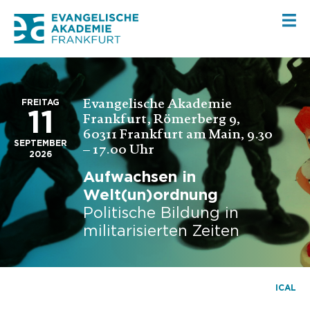
Evangelische Akademie
FREITAG
11
Frankfurt, Römerberg 9,
60311 Frankfurt am Main, 9.30
SEPTEMBER
– 17.00 Uhr
2026
Aufwachsen in
Welt(un)ordnung
Politische Bildung in
militarisierten Zeiten
ICAL