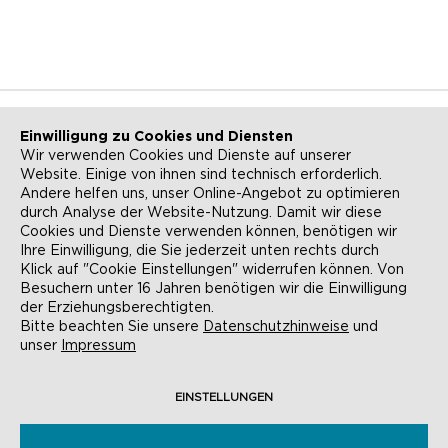
Einwilligung zu Cookies und Diensten
Wir verwenden Cookies und Dienste auf unserer
Website. Einige von ihnen sind technisch erforderlich.
NEWSLETTER
KONTAKT
Andere helfen uns, unser Online-Angebot zu optimieren
durch Analyse der Website-Nutzung. Damit wir diese
ANFAHRT
BARRIEREFREIHEIT
Cookies und Dienste verwenden können, benötigen wir
Ihre Einwilligung, die Sie jederzeit unten rechts durch
SUCHE
AGB
Klick auf "Cookie Einstellungen" widerrufen können. Von
Besuchern unter 16 Jahren benötigen wir die Einwilligung
DATENSCHUTZ
IMPRESSUM
der Erziehungsberechtigten.
Bitte beachten Sie unsere
Datenschutzhinweise
und
COOKIE-EINSTELLUNGEN
unser
Impressum
EINSTELLUNGEN
© EVANGELISCHE AKADEMIE FRANKFURT,
RÖMERBERG 9, 60311 FRANKFURT AM MAIN