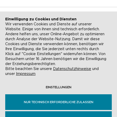
Einwilligung zu Cookies und Diensten
Wir verwenden Cookies und Dienste auf unserer
Website. Einige von ihnen sind technisch erforderlich.
NEWSLETTER
KONTAKT
Andere helfen uns, unser Online-Angebot zu optimieren
durch Analyse der Website-Nutzung. Damit wir diese
ANFAHRT
BARRIEREFREIHEIT
Cookies und Dienste verwenden können, benötigen wir
Ihre Einwilligung, die Sie jederzeit unten rechts durch
SUCHE
AGB
Klick auf "Cookie Einstellungen" widerrufen können. Von
Besuchern unter 16 Jahren benötigen wir die Einwilligung
DATENSCHUTZ
IMPRESSUM
der Erziehungsberechtigten.
Bitte beachten Sie unsere
Datenschutzhinweise
und
COOKIE-EINSTELLUNGEN
unser
Impressum
EINSTELLUNGEN
© EVANGELISCHE AKADEMIE FRANKFURT,
RÖMERBERG 9, 60311 FRANKFURT AM MAIN
NUR TECHNISCH ERFORDERLICHE ZULASSEN