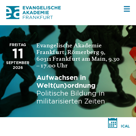
Evangelische Akademie
FREITAG
11
Frankfurt, Römerberg 9,
60311 Frankfurt am Main, 9.30
SEPTEMBER
– 17.00 Uhr
2026
Aufwachsen in
Welt(un)ordnung
Politische Bildung in
militarisierten Zeiten
ICAL