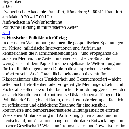
September
2026
Evangelische Akademie Frankfurt, Römerberg 9, 60311 Frankfurt
am Main, 9.30 – 17.00 Uhr
Aufwachsen in Welt(un)ordnung
Politische Bildung in militarisierten Zeiten
iCal
6. Hessischer Politiklehrkräftetag
In der neuen Weltordnung nehmen die geopolitischen Spannungen
zu. Kriege, militärische Interventionen und Aufrüstung
kennzeichnen die Nachrichtensendungen – und Propaganda die
sozialen Medien. Die Zeiten, in denen sich die Großmächte
wenigstens auf dem Papier für eine regelbasierte Weltordnung und
für Konfliktlösungen durch Diplomatie aussprachen, scheinen
vorbei zu sein. Auch Jugendliche bekommen dies mit. Im
Klassenzimmer gibt es Unsicherheit und Gesprächsbedarf – nicht
selten auch Betroffenheit oder vorgefertigte Meinungen. Lehr- und
Fachkräfte sollen sowohl der fachlichen Einordnung gerecht werden
als auch Emotionen und kontroverse Diskussionen auffangen. Der
Politiklehrkräftetag bietet Raum, diese Herausforderungen fachlich
zu reflektieren und didaktische Zugänge für eine sensible,
kontroverse und demokratieorientierte Bildungsarbeit zu erörtern.
Wie stehen Militarisierung und Aufrüstung (international und in
Deutschland) im Zusammenhang mit autoritären Entwicklungen in
unserer Gesellschaft? Wie kann Traumatisches und Gewaltvolles im