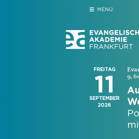
MENÜ
Eva
FREITAG
11
9, 6
Au
SEPTEMBER
We
2026
Po
mi