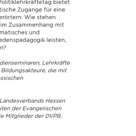
litiklehrkräftetag bietet
tische Zugänge für eine
erörtern. Wie stehen
d) im Zusammenhang mit
umatisches und
edenspädagogik leisten,
en?
udienseminaren, Lehrkräfte
 Bildungsakteure, die mit
essischen
s Landesverbands Hessen
iten der Evangelischen
ie Mitglieder der DVPB.