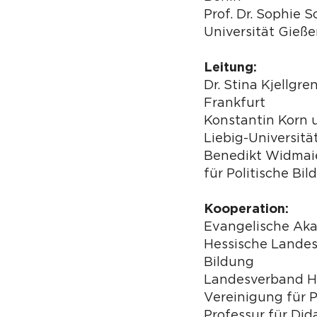
Prof. Dr. Sophie S
Universität Gieß
Leitung:
Dr. Stina Kjellgr
Frankfurt
Konstantin Korn 
Liebig-Universitä
Benedikt Widmaie
für Politische Bi
Kooperation:
Evangelische Ak
Hessische Landesz
Bildung
Landesverband H
Vereinigung für P
Professur für Did