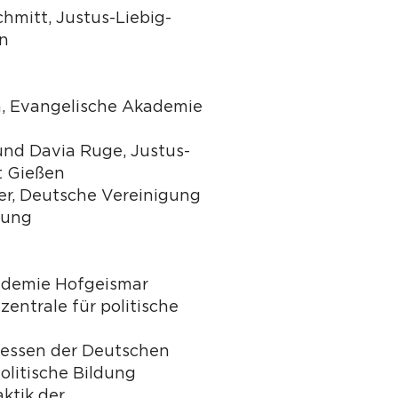
chmitt, Justus-Liebig-
en
en, Evangelische Akademie
und Davia Ruge, Justus-
t Gießen
r, Deutsche Vereinigung
ldung
ademie Hofgeismar
entrale für politische
essen der Deutschen
olitische Bildung
aktik der