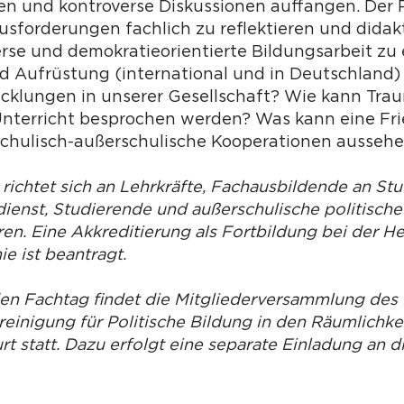
n und kontroverse Diskussionen auffangen. Der Po
usforderungen fachlich zu reflektieren und didak
erse und demokratieorientierte Bildungsarbeit zu 
und Aufrüstung (international und in Deutschlan
icklungen in unserer Gesellschaft? Wie kann Tra
Unterricht besprochen werden? Was kann eine Fri
chulisch-außerschulische Kooperationen ausseh
 richtet sich an Lehrkräfte, Fachausbildende an St
ienst, ­Studierende und außerschulische politische
en. Eine Akkreditierung als Fortbildung bei der H
e ist beantragt.
den Fachtag findet die Mitgliederversammlung de
einigung für Politische Bildung in den Räumlichke
t statt. Dazu erfolgt eine separate Einladung an d