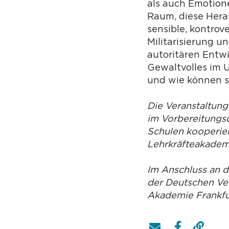
als auch Emotione
Raum, diese Hera
sensible, kontrov
Militarisierung 
autoritären Entw
Gewaltvolles im 
und wie können s
Die Veranstaltung
im Vorbereitungsd
Schulen kooperier
Lehrkräfteakademi
Im Anschluss an 
der Deutschen Ver
Akademie Frankfur