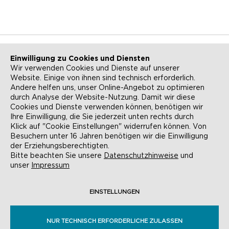
Einwilligung zu Cookies und Diensten
Wir verwenden Cookies und Dienste auf unserer
Website. Einige von ihnen sind technisch erforderlich.
NEWSLETTER
KONTAKT
Andere helfen uns, unser Online-Angebot zu optimieren
durch Analyse der Website-Nutzung. Damit wir diese
ANFAHRT
BARRIEREFREIHEIT
Cookies und Dienste verwenden können, benötigen wir
Ihre Einwilligung, die Sie jederzeit unten rechts durch
SUCHE
AGB
Klick auf "Cookie Einstellungen" widerrufen können. Von
Besuchern unter 16 Jahren benötigen wir die Einwilligung
DATENSCHUTZ
IMPRESSUM
der Erziehungsberechtigten.
Bitte beachten Sie unsere
Datenschutzhinweise
und
COOKIE-EINSTELLUNGEN
unser
Impressum
EINSTELLUNGEN
© EVANGELISCHE AKADEMIE FRANKFURT,
RÖMERBERG 9, 60311 FRANKFURT AM MAIN
NUR TECHNISCH ERFORDERLICHE ZULASSEN