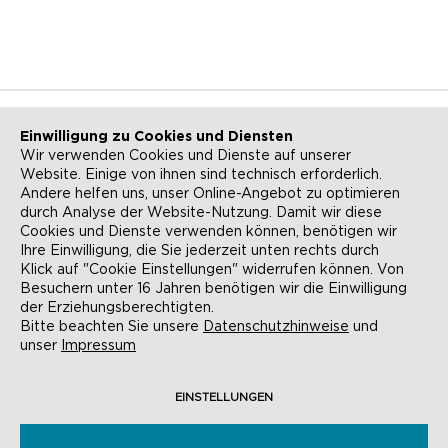
Einwilligung zu Cookies und Diensten
Wir verwenden Cookies und Dienste auf unserer
Website. Einige von ihnen sind technisch erforderlich.
NEWSLETTER
KONTAKT
Andere helfen uns, unser Online-Angebot zu optimieren
durch Analyse der Website-Nutzung. Damit wir diese
ANFAHRT
BARRIEREFREIHEIT
Cookies und Dienste verwenden können, benötigen wir
Ihre Einwilligung, die Sie jederzeit unten rechts durch
SUCHE
AGB
Klick auf "Cookie Einstellungen" widerrufen können. Von
Besuchern unter 16 Jahren benötigen wir die Einwilligung
DATENSCHUTZ
IMPRESSUM
der Erziehungsberechtigten.
Bitte beachten Sie unsere
Datenschutzhinweise
und
COOKIE-EINSTELLUNGEN
unser
Impressum
EINSTELLUNGEN
© EVANGELISCHE AKADEMIE FRANKFURT,
RÖMERBERG 9, 60311 FRANKFURT AM MAIN