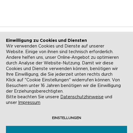
Einwilligung zu Cookies und Diensten
Wir verwenden Cookies und Dienste auf unserer
Website. Einige von ihnen sind technisch erforderlich.
NEWSLETTER
KONTAKT
Andere helfen uns, unser Online-Angebot zu optimieren
durch Analyse der Website-Nutzung. Damit wir diese
ANFAHRT
BARRIEREFREIHEIT
Cookies und Dienste verwenden können, benötigen wir
Ihre Einwilligung, die Sie jederzeit unten rechts durch
SUCHE
AGB
Klick auf "Cookie Einstellungen" widerrufen können. Von
Besuchern unter 16 Jahren benötigen wir die Einwilligung
DATENSCHUTZ
IMPRESSUM
der Erziehungsberechtigten.
Bitte beachten Sie unsere
Datenschutzhinweise
und
COOKIE-EINSTELLUNGEN
unser
Impressum
EINSTELLUNGEN
© EVANGELISCHE AKADEMIE FRANKFURT,
RÖMERBERG 9, 60311 FRANKFURT AM MAIN