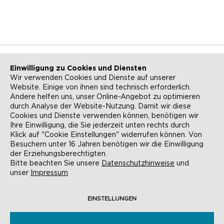
Einwilligung zu Cookies und Diensten
Wir verwenden Cookies und Dienste auf unserer
Website. Einige von ihnen sind technisch erforderlich.
NEWSLETTER
KONTAKT
Andere helfen uns, unser Online-Angebot zu optimieren
durch Analyse der Website-Nutzung. Damit wir diese
ANFAHRT
BARRIEREFREIHEIT
Cookies und Dienste verwenden können, benötigen wir
Ihre Einwilligung, die Sie jederzeit unten rechts durch
SUCHE
AGB
Klick auf "Cookie Einstellungen" widerrufen können. Von
Besuchern unter 16 Jahren benötigen wir die Einwilligung
DATENSCHUTZ
IMPRESSUM
der Erziehungsberechtigten.
Bitte beachten Sie unsere
Datenschutzhinweise
und
COOKIE-EINSTELLUNGEN
unser
Impressum
EINSTELLUNGEN
© EVANGELISCHE AKADEMIE FRANKFURT,
RÖMERBERG 9, 60311 FRANKFURT AM MAIN