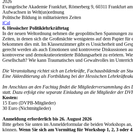
2026
Evangelische Akademie Frankfurt, Römerberg 9, 60311 Frankfurt am
Aufwachsen in Welt(un)ordnung
Politische Bildung in militarisierten Zeiten
iCal
6. Hessischer Politiklehrkräftetag
In der neuen Weltordnung nehmen die geopolitischen Spannungen zu.
Zeiten, in denen sich die Großmächte wenigstens auf dem Papier für 
bekommen dies mit. Im Klassenzimmer gibt es Unsicherheit und Gespr
gerecht werden als auch Emotionen und kontroverse Diskussionen auffa
kontroverse und demokratieorientierte Bildungsarbeit zu erörtern. W
Gesellschaft? Wie kann Traumatisches und Gewaltvolles im Unterric
Die Veranstaltung richtet sich an Lehrkräfte, Fachausbildende an Stu
Eine Akkreditierung als Fortbildung bei der Hessischen Lehrkräfteaka
Im Anschluss an den Fachtag findet die Mitgliederversammlung des 
statt. Dazu erfolgt eine separate Einladung an die Mitglieder der DV
Kosten:
15 Euro (DVPB-Mitglieder)
30 Euro (Nichtmitglieder)
Anmeldung erforderlich bis 26. August 2026
Bitte geben Sie unten im Anmeldeformular die beiden Workshops an, 
können.
Wenn Sie sich am Vormittag für Workshop 1, 2, 3 oder 