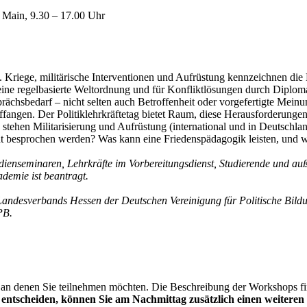
 Main, 9.30 – 17.00 Uhr
 Kriege, militärische Interventionen und Aufrüstung kennzeichnen di
eine regelbasierte Weltordnung und für Konfliktlösungen durch Diploma
ächsbedarf – nicht selten auch Betroffenheit oder vorgefertigte Meinu
ngen. Der Politiklehrkräftetag bietet Raum, diese Herausforderungen f
ie stehen Militarisierung und Aufrüstung (international und in Deutsch
ht besprochen werden? Was kann eine Friedenspädagogik leisten, und 
dienseminaren, Lehrkräfte im Vorbereitungsdienst, ­Studierende und auß
demie ist beantragt.
Landesverbands Hessen der Deutschen Vereinigung für Politische Bild
PB.
an denen Sie teilnehmen möchten. Die Beschreibung der Workshops find
4 entscheiden, können Sie am Nachmittag zusätzlich einen weiter