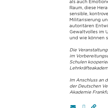
als auch Emotione
Raum, diese Hera
sensible, kontrov
Militarisierung 
autoritären Entw
Gewaltvolles im 
und wie können s
Die Veranstaltung
im Vorbereitungsd
Schulen kooperier
Lehrkräfteakademi
Im Anschluss an 
der Deutschen Ver
Akademie Frankfur