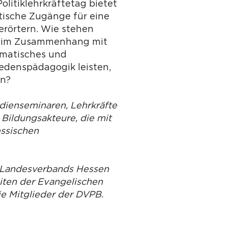
litiklehrkräftetag bietet
tische Zugänge für eine
erörtern. Wie stehen
d) im Zusammenhang mit
umatisches und
edenspädagogik leisten,
en?
udienseminaren, Lehrkräfte
 Bildungsakteure, die mit
essischen
s Landesverbands Hessen
iten der Evangelischen
ie Mitglieder der DVPB.