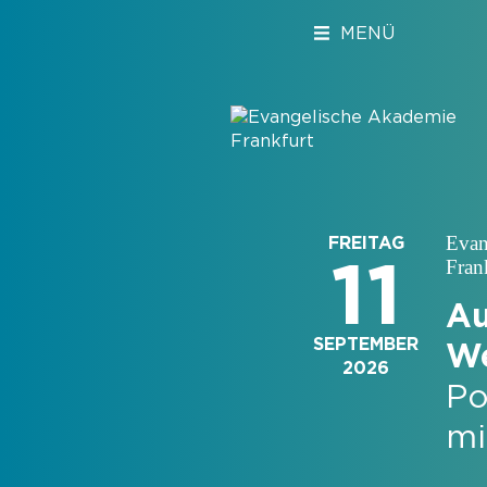
MENÜ
Evan
FREITAG
11
Fran
Au
SEPTEMBER
We
2026
Po
mi