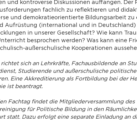
n und kontroverse Diskussionen auffangen. Der Po
usforderungen fachlich zu reflektieren und didak
erse und demokratieorientierte Bildungsarbeit zu 
und Aufrüstung (international und in Deutschlan
icklungen in unserer Gesellschaft? Wie kann Tra
Unterricht besprochen werden? Was kann eine Fri
chulisch-außerschulische Kooperationen ausseh
 richtet sich an Lehrkräfte, Fachausbildende an St
ienst, ­Studierende und außerschulische politische
en. Eine Akkreditierung als Fortbildung bei der H
e ist beantragt.
den Fachtag findet die Mitgliederversammlung de
einigung für Politische Bildung in den Räumlichke
t statt. Dazu erfolgt eine separate Einladung an d