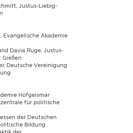
chmitt, Justus-Liebig-
en
en, Evangelische Akademie
und Davia Ruge, Justus-
t Gießen
r, Deutsche Vereinigung
ldung
ademie Hofgeismar
entrale für politische
essen der Deutschen
olitische Bildung
aktik der