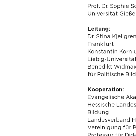
Prof. Dr. Sophie S
Universität Gieß
Leitung:
Dr. Stina Kjellgr
Frankfurt
Konstantin Korn 
Liebig-Universitä
Benedikt Widmaie
für Politische Bi
Kooperation:
Evangelische Ak
Hessische Landesz
Bildung
Landesverband H
Vereinigung für P
Professur für Did