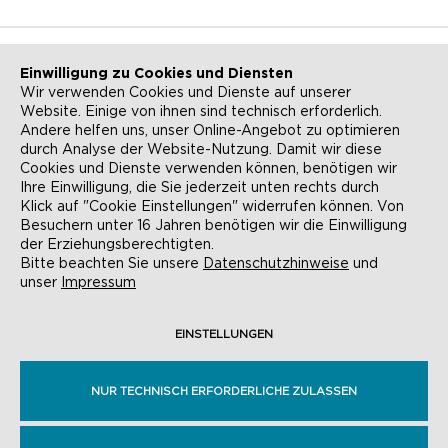
Einwilligung zu Cookies und Diensten
Wir verwenden Cookies und Dienste auf unserer
Website. Einige von ihnen sind technisch erforderlich.
NEWSLETTER
KONTAKT
Andere helfen uns, unser Online-Angebot zu optimieren
durch Analyse der Website-Nutzung. Damit wir diese
ANFAHRT
BARRIEREFREIHEIT
Cookies und Dienste verwenden können, benötigen wir
Ihre Einwilligung, die Sie jederzeit unten rechts durch
SUCHE
AGB
Klick auf "Cookie Einstellungen" widerrufen können. Von
Besuchern unter 16 Jahren benötigen wir die Einwilligung
DATENSCHUTZ
IMPRESSUM
der Erziehungsberechtigten.
Bitte beachten Sie unsere
Datenschutzhinweise
und
COOKIE-EINSTELLUNGEN
unser
Impressum
EINSTELLUNGEN
© EVANGELISCHE AKADEMIE FRANKFURT,
RÖMERBERG 9, 60311 FRANKFURT AM MAIN
NUR TECHNISCH ERFORDERLICHE ZULASSEN