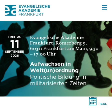
Evangelische Akademie
FREITAG
11
Frankfurt, Römerberg 9,
60311 Frankfurt am Main, 9.30
SEPTEMBER
– 17.00 Uhr
2026
Aufwachsen in
Welt(un)ordnung
Politische Bildung in
militarisierten Zeiten
ICAL