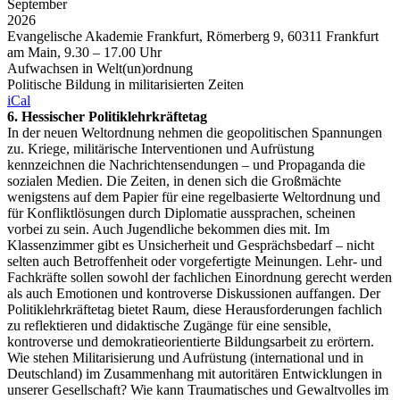
September
2026
Evangelische Akademie Frankfurt, Römerberg 9, 60311 Frankfurt
am Main, 9.30 – 17.00 Uhr
Aufwachsen in Welt(un)ordnung
Politische Bildung in militarisierten Zeiten
iCal
6. Hessischer Politiklehrkräftetag
In der neuen Weltordnung nehmen die geopolitischen Spannungen
zu. Kriege, militärische Interventionen und Aufrüstung
kennzeichnen die Nachrichtensendungen – und Propaganda die
sozialen Medien. Die Zeiten, in denen sich die Großmächte
wenigstens auf dem Papier für eine regelbasierte Weltordnung und
für Konfliktlösungen durch Diplomatie aussprachen, scheinen
vorbei zu sein. Auch Jugendliche bekommen dies mit. Im
Klassenzimmer gibt es Unsicherheit und Gesprächsbedarf – nicht
selten auch Betroffenheit oder vorgefertigte Meinungen. Lehr- und
Fachkräfte sollen sowohl der fachlichen Einordnung gerecht werden
als auch Emotionen und kontroverse Diskussionen auffangen. Der
Politiklehrkräftetag bietet Raum, diese Herausforderungen fachlich
zu reflektieren und didaktische Zugänge für eine sensible,
kontroverse und demokratieorientierte Bildungsarbeit zu erörtern.
Wie stehen Militarisierung und Aufrüstung (international und in
Deutschland) im Zusammenhang mit autoritären Entwicklungen in
unserer Gesellschaft? Wie kann Traumatisches und Gewaltvolles im