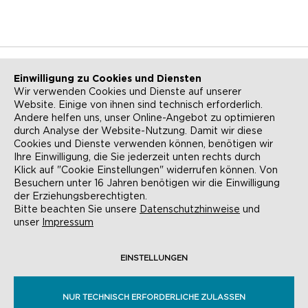
Einwilligung zu Cookies und Diensten
Wir verwenden Cookies und Dienste auf unserer
Website. Einige von ihnen sind technisch erforderlich.
NEWSLETTER
KONTAKT
Andere helfen uns, unser Online-Angebot zu optimieren
durch Analyse der Website-Nutzung. Damit wir diese
ANFAHRT
BARRIEREFREIHEIT
Cookies und Dienste verwenden können, benötigen wir
Ihre Einwilligung, die Sie jederzeit unten rechts durch
SUCHE
AGB
Klick auf "Cookie Einstellungen" widerrufen können. Von
Besuchern unter 16 Jahren benötigen wir die Einwilligung
DATENSCHUTZ
IMPRESSUM
der Erziehungsberechtigten.
Bitte beachten Sie unsere
Datenschutzhinweise
und
COOKIE-EINSTELLUNGEN
unser
Impressum
EINSTELLUNGEN
© EVANGELISCHE AKADEMIE FRANKFURT,
RÖMERBERG 9, 60311 FRANKFURT AM MAIN
NUR TECHNISCH ERFORDERLICHE ZULASSEN