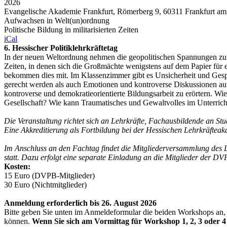
2026
Evangelische Akademie Frankfurt, Römerberg 9, 60311 Frankfurt am
Aufwachsen in Welt(un)ordnung
Politische Bildung in militarisierten Zeiten
iCal
6. Hessischer Politiklehrkräftetag
In der neuen Weltordnung nehmen die geopolitischen Spannungen zu.
Zeiten, in denen sich die Großmächte wenigstens auf dem Papier für 
bekommen dies mit. Im Klassenzimmer gibt es Unsicherheit und Gespr
gerecht werden als auch Emotionen und kontroverse Diskussionen auffa
kontroverse und demokratieorientierte Bildungsarbeit zu erörtern. W
Gesellschaft? Wie kann Traumatisches und Gewaltvolles im Unterric
Die Veranstaltung richtet sich an Lehrkräfte, Fachausbildende an Stu
Eine Akkreditierung als Fortbildung bei der Hessischen Lehrkräfteaka
Im Anschluss an den Fachtag findet die Mitgliederversammlung des 
statt. Dazu erfolgt eine separate Einladung an die Mitglieder der DV
Kosten:
15 Euro (DVPB-Mitglieder)
30 Euro (Nichtmitglieder)
Anmeldung erforderlich bis 26. August 2026
Bitte geben Sie unten im Anmeldeformular die beiden Workshops an, 
können.
Wenn Sie sich am Vormittag für Workshop 1, 2, 3 oder 