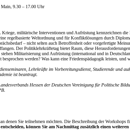
 Main, 9.30 – 17.00 Uhr
 Kriege, militärische Interventionen und Aufrüstung kennzeichnen di
eine regelbasierte Weltordnung und für Konfliktlösungen durch Diploma
ächsbedarf – nicht selten auch Betroffenheit oder vorgefertigte Meinu
ngen. Der Politiklehrkräftetag bietet Raum, diese Herausforderungen f
ie stehen Militarisierung und Aufrüstung (international und in Deutsch
ht besprochen werden? Was kann eine Friedenspädagogik leisten, und 
dienseminaren, Lehrkräfte im Vorbereitungsdienst, ­Studierende und auß
demie ist beantragt.
Landesverbands Hessen der Deutschen Vereinigung für Politische Bild
PB.
an denen Sie teilnehmen möchten. Die Beschreibung der Workshops find
4 entscheiden, können Sie am Nachmittag zusätzlich einen weiter