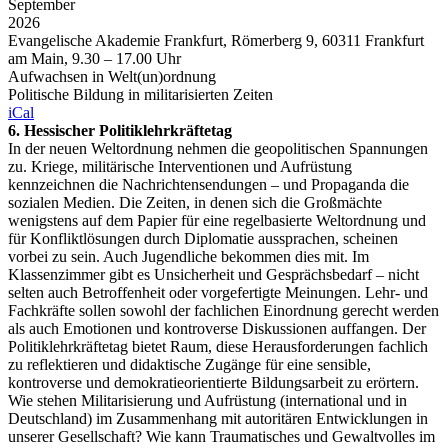
September
2026
Evangelische Akademie Frankfurt, Römerberg 9, 60311 Frankfurt
am Main, 9.30 – 17.00 Uhr
Aufwachsen in Welt(un)ordnung
Politische Bildung in militarisierten Zeiten
iCal
6. Hessischer Politiklehrkräftetag
In der neuen Weltordnung nehmen die geopolitischen Spannungen
zu. Kriege, militärische Interventionen und Aufrüstung
kennzeichnen die Nachrichtensendungen – und Propaganda die
sozialen Medien. Die Zeiten, in denen sich die Großmächte
wenigstens auf dem Papier für eine regelbasierte Weltordnung und
für Konfliktlösungen durch Diplomatie aussprachen, scheinen
vorbei zu sein. Auch Jugendliche bekommen dies mit. Im
Klassenzimmer gibt es Unsicherheit und Gesprächsbedarf – nicht
selten auch Betroffenheit oder vorgefertigte Meinungen. Lehr- und
Fachkräfte sollen sowohl der fachlichen Einordnung gerecht werden
als auch Emotionen und kontroverse Diskussionen auffangen. Der
Politiklehrkräftetag bietet Raum, diese Herausforderungen fachlich
zu reflektieren und didaktische Zugänge für eine sensible,
kontroverse und demokratieorientierte Bildungsarbeit zu erörtern.
Wie stehen Militarisierung und Aufrüstung (international und in
Deutschland) im Zusammenhang mit autoritären Entwicklungen in
unserer Gesellschaft? Wie kann Traumatisches und Gewaltvolles im