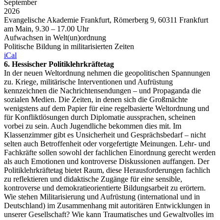
September
2026
Evangelische Akademie Frankfurt, Römerberg 9, 60311 Frankfurt
am Main, 9.30 – 17.00 Uhr
Aufwachsen in Welt(un)ordnung
Politische Bildung in militarisierten Zeiten
iCal
6. Hessischer Politiklehrkräftetag
In der neuen Weltordnung nehmen die geopolitischen Spannungen
zu. Kriege, militärische Interventionen und Aufrüstung
kennzeichnen die Nachrichtensendungen – und Propaganda die
sozialen Medien. Die Zeiten, in denen sich die Großmächte
wenigstens auf dem Papier für eine regelbasierte Weltordnung und
für Konfliktlösungen durch Diplomatie aussprachen, scheinen
vorbei zu sein. Auch Jugendliche bekommen dies mit. Im
Klassenzimmer gibt es Unsicherheit und Gesprächsbedarf – nicht
selten auch Betroffenheit oder vorgefertigte Meinungen. Lehr- und
Fachkräfte sollen sowohl der fachlichen Einordnung gerecht werden
als auch Emotionen und kontroverse Diskussionen auffangen. Der
Politiklehrkräftetag bietet Raum, diese Herausforderungen fachlich
zu reflektieren und didaktische Zugänge für eine sensible,
kontroverse und demokratieorientierte Bildungsarbeit zu erörtern.
Wie stehen Militarisierung und Aufrüstung (international und in
Deutschland) im Zusammenhang mit autoritären Entwicklungen in
unserer Gesellschaft? Wie kann Traumatisches und Gewaltvolles im