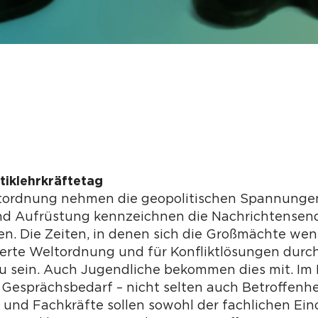
itiklehrkräftetag
tordnung nehmen die geopolitischen Spannungen z
und Aufrüstung kennzeichnen die Nachrichtense
en. Die Zeiten, in denen sich die Großmächte we
sierte Weltordnung und für Konfliktlösungen durc
zu sein. Auch Jugendliche bekommen dies mit. Im
Gesprächsbedarf – nicht selten auch Betroffenhe
 und Fachkräfte sollen sowohl der fachlichen E