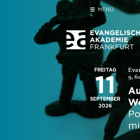
MENÜ
Eva
FREITAG
11
9, 6
Au
SEPTEMBER
We
2026
Po
mi