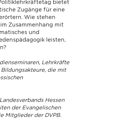
litiklehrkräftetag bietet
tische Zugänge für eine
erörtern. Wie stehen
d) im Zusammenhang mit
umatisches und
edenspädagogik leisten,
en?
udienseminaren, Lehrkräfte
 Bildungsakteure, die mit
essischen
s Landesverbands Hessen
iten der Evangelischen
ie Mitglieder der DVPB.