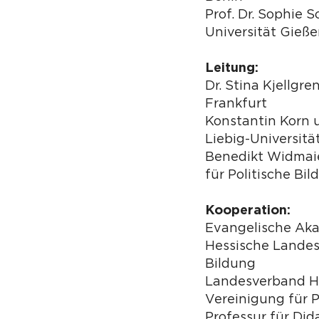
Prof. Dr. Sophie S
Universität Gieß
Leitung:
Dr. Stina Kjellgr
Frankfurt
Konstantin Korn 
Liebig-Universitä
Benedikt Widmaie
für Politische Bi
Kooperation:
Evangelische Ak
Hessische Landesz
Bildung
Landesverband H
Vereinigung für P
Professur für Did