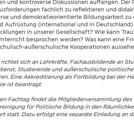
n und kontroverse Diskussionen auffangen. Der Po
usforderungen fachlich zu reflektieren und didak
erse und demokratieorientierte Bildungsarbeit zu 
und Aufrüstung (international und in Deutschlan
icklungen in unserer Gesellschaft? Wie kann Tra
Unterricht besprochen werden? Was kann eine Fri
chulisch-außerschulische Kooperationen ausseh
 richtet sich an Lehrkräfte, Fachausbildende an St
ienst, ­Studierende und außerschulische politische
en. Eine Akkreditierung als Fortbildung bei der H
e ist beantragt.
den Fachtag findet die Mitgliederversammlung de
einigung für Politische Bildung in den Räumlichke
t statt. Dazu erfolgt eine separate Einladung an d