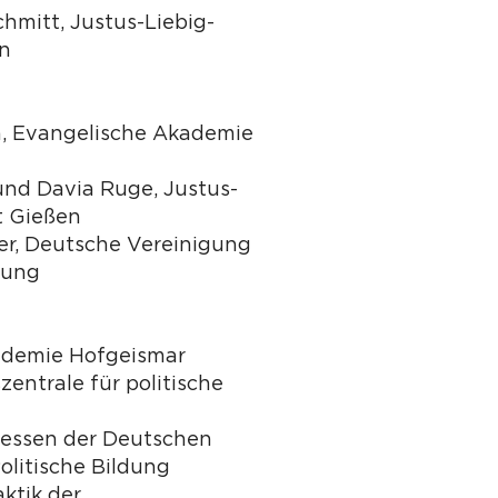
chmitt, Justus-Liebig-
en
en, Evangelische Akademie
und Davia Ruge, Justus-
t Gießen
r, Deutsche Vereinigung
ldung
ademie Hofgeismar
entrale für politische
essen der Deutschen
olitische Bildung
aktik der