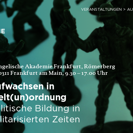
VERANSTALTUNGEN
AU
ngelische Akademie Frankfurt, Römerberg
0311 Frankfurt am Main, 9.30 – 17.00 Uhr
fwachsen in
lt(un)ordnung
litische Bildung in
litarisierten Zeiten