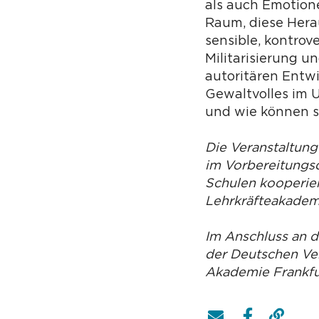
als auch Emotione
Raum, diese Hera
sensible, kontrov
Militarisierung 
autoritären Entw
Gewaltvolles im 
und wie können s
Die Veranstaltung
im Vorbereitungsd
Schulen kooperier
Lehrkräfteakademi
Im Anschluss an 
der Deutschen Ver
Akademie Frankfur