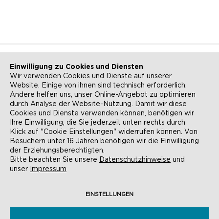
Einwilligung zu Cookies und Diensten
Wir verwenden Cookies und Dienste auf unserer
Website. Einige von ihnen sind technisch erforderlich.
NEWSLETTER
KONTAKT
Andere helfen uns, unser Online-Angebot zu optimieren
durch Analyse der Website-Nutzung. Damit wir diese
ANFAHRT
BARRIEREFREIHEIT
Cookies und Dienste verwenden können, benötigen wir
Ihre Einwilligung, die Sie jederzeit unten rechts durch
SUCHE
AGB
Klick auf "Cookie Einstellungen" widerrufen können. Von
Besuchern unter 16 Jahren benötigen wir die Einwilligung
DATENSCHUTZ
IMPRESSUM
der Erziehungsberechtigten.
Bitte beachten Sie unsere
Datenschutzhinweise
und
COOKIE-EINSTELLUNGEN
unser
Impressum
EINSTELLUNGEN
© EVANGELISCHE AKADEMIE FRANKFURT,
RÖMERBERG 9, 60311 FRANKFURT AM MAIN