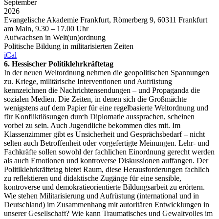
September
2026
Evangelische Akademie Frankfurt, Römerberg 9, 60311 Frankfurt
am Main, 9.30 – 17.00 Uhr
Aufwachsen in Welt(un)ordnung
Politische Bildung in militarisierten Zeiten
iCal
6. Hessischer Politiklehrkräftetag
In der neuen Weltordnung nehmen die geopolitischen Spannungen
zu. Kriege, militärische Interventionen und Aufrüstung
kennzeichnen die Nachrichtensendungen – und Propaganda die
sozialen Medien. Die Zeiten, in denen sich die Großmächte
wenigstens auf dem Papier für eine regelbasierte Weltordnung und
für Konfliktlösungen durch Diplomatie aussprachen, scheinen
vorbei zu sein. Auch Jugendliche bekommen dies mit. Im
Klassenzimmer gibt es Unsicherheit und Gesprächsbedarf – nicht
selten auch Betroffenheit oder vorgefertigte Meinungen. Lehr- und
Fachkräfte sollen sowohl der fachlichen Einordnung gerecht werden
als auch Emotionen und kontroverse Diskussionen auffangen. Der
Politiklehrkräftetag bietet Raum, diese Herausforderungen fachlich
zu reflektieren und didaktische Zugänge für eine sensible,
kontroverse und demokratieorientierte Bildungsarbeit zu erörtern.
Wie stehen Militarisierung und Aufrüstung (international und in
Deutschland) im Zusammenhang mit autoritären Entwicklungen in
unserer Gesellschaft? Wie kann Traumatisches und Gewaltvolles im