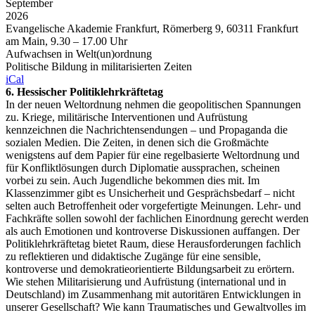
September
2026
Evangelische Akademie Frankfurt, Römerberg 9, 60311 Frankfurt
am Main, 9.30 – 17.00 Uhr
Aufwachsen in Welt(un)ordnung
Politische Bildung in militarisierten Zeiten
iCal
6. Hessischer Politiklehrkräftetag
In der neuen Weltordnung nehmen die geopolitischen Spannungen
zu. Kriege, militärische Interventionen und Aufrüstung
kennzeichnen die Nachrichtensendungen – und Propaganda die
sozialen Medien. Die Zeiten, in denen sich die Großmächte
wenigstens auf dem Papier für eine regelbasierte Weltordnung und
für Konfliktlösungen durch Diplomatie aussprachen, scheinen
vorbei zu sein. Auch Jugendliche bekommen dies mit. Im
Klassenzimmer gibt es Unsicherheit und Gesprächsbedarf – nicht
selten auch Betroffenheit oder vorgefertigte Meinungen. Lehr- und
Fachkräfte sollen sowohl der fachlichen Einordnung gerecht werden
als auch Emotionen und kontroverse Diskussionen auffangen. Der
Politiklehrkräftetag bietet Raum, diese Herausforderungen fachlich
zu reflektieren und didaktische Zugänge für eine sensible,
kontroverse und demokratieorientierte Bildungsarbeit zu erörtern.
Wie stehen Militarisierung und Aufrüstung (international und in
Deutschland) im Zusammenhang mit autoritären Entwicklungen in
unserer Gesellschaft? Wie kann Traumatisches und Gewaltvolles im