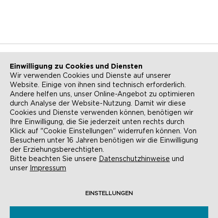
Einwilligung zu Cookies und Diensten
Wir verwenden Cookies und Dienste auf unserer
Website. Einige von ihnen sind technisch erforderlich.
NEWSLETTER
KONTAKT
Andere helfen uns, unser Online-Angebot zu optimieren
durch Analyse der Website-Nutzung. Damit wir diese
ANFAHRT
BARRIEREFREIHEIT
Cookies und Dienste verwenden können, benötigen wir
Ihre Einwilligung, die Sie jederzeit unten rechts durch
SUCHE
AGB
Klick auf "Cookie Einstellungen" widerrufen können. Von
Besuchern unter 16 Jahren benötigen wir die Einwilligung
DATENSCHUTZ
IMPRESSUM
der Erziehungsberechtigten.
Bitte beachten Sie unsere
Datenschutzhinweise
und
COOKIE-EINSTELLUNGEN
unser
Impressum
EINSTELLUNGEN
© EVANGELISCHE AKADEMIE FRANKFURT,
RÖMERBERG 9, 60311 FRANKFURT AM MAIN