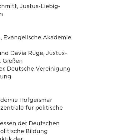
chmitt, Justus-Liebig-
en
en, Evangelische Akademie
und Davia Ruge, Justus-
t Gießen
r, Deutsche Vereinigung
ldung
ademie Hofgeismar
entrale für politische
essen der Deutschen
olitische Bildung
aktik der