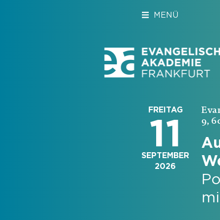
MENÜ
Eva
FREITAG
11
9, 6
Au
SEPTEMBER
We
2026
Po
mi