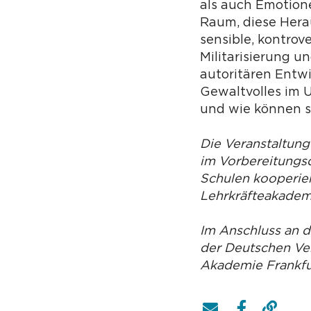
als auch Emotione
Raum, diese Hera
sensible, kontrov
Militarisierung 
autoritären Entw
Gewaltvolles im 
und wie können s
Die Veranstaltung
im Vorbereitungsd
Schulen kooperier
Lehrkräfteakademi
Im Anschluss an 
der Deutschen Ver
Akademie Frankfur