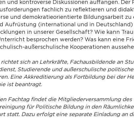
n und kontroverse Diskussionen auffangen. Der Po
usforderungen fachlich zu reflektieren und didak
erse und demokratieorientierte Bildungsarbeit zu 
und Aufrüstung (international und in Deutschlan
icklungen in unserer Gesellschaft? Wie kann Tra
Unterricht besprochen werden? Was kann eine Fri
chulisch-außerschulische Kooperationen ausseh
 richtet sich an Lehrkräfte, Fachausbildende an St
ienst, ­Studierende und außerschulische politische
en. Eine Akkreditierung als Fortbildung bei der H
e ist beantragt.
den Fachtag findet die Mitgliederversammlung de
einigung für Politische Bildung in den Räumlichke
t statt. Dazu erfolgt eine separate Einladung an d