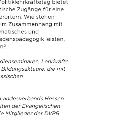
litiklehrkräftetag bietet
tische Zugänge für eine
erörtern. Wie stehen
d) im Zusammenhang mit
umatisches und
edenspädagogik leisten,
en?
udienseminaren, Lehrkräfte
 Bildungsakteure, die mit
essischen
s Landesverbands Hessen
iten der Evangelischen
ie Mitglieder der DVPB.