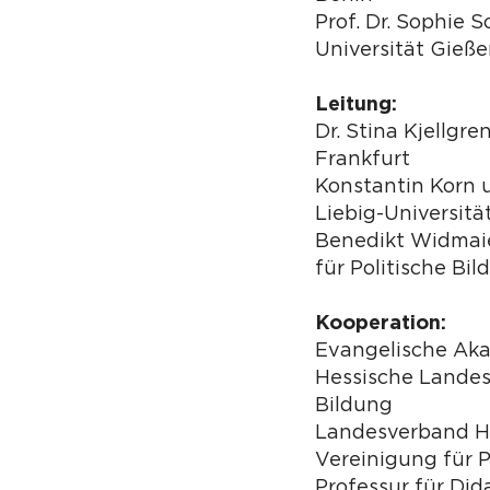
Prof. Dr. Sophie S
Universität Gieß
Leitung:
Dr. Stina Kjellgr
Frankfurt
Konstantin Korn 
Liebig-Universitä
Benedikt Widmaie
für Politische Bi
Kooperation:
Evangelische Ak
Hessische Landesz
Bildung
Landesverband H
Vereinigung für P
Professur für Did