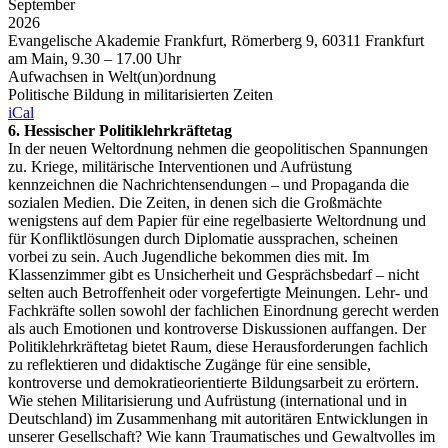
September
2026
Evangelische Akademie Frankfurt, Römerberg 9, 60311 Frankfurt
am Main, 9.30 – 17.00 Uhr
Aufwachsen in Welt(un)ordnung
Politische Bildung in militarisierten Zeiten
iCal
6. Hessischer Politiklehrkräftetag
In der neuen Weltordnung nehmen die geopolitischen Spannungen
zu. Kriege, militärische Interventionen und Aufrüstung
kennzeichnen die Nachrichtensendungen – und Propaganda die
sozialen Medien. Die Zeiten, in denen sich die Großmächte
wenigstens auf dem Papier für eine regelbasierte Weltordnung und
für Konfliktlösungen durch Diplomatie aussprachen, scheinen
vorbei zu sein. Auch Jugendliche bekommen dies mit. Im
Klassenzimmer gibt es Unsicherheit und Gesprächsbedarf – nicht
selten auch Betroffenheit oder vorgefertigte Meinungen. Lehr- und
Fachkräfte sollen sowohl der fachlichen Einordnung gerecht werden
als auch Emotionen und kontroverse Diskussionen auffangen. Der
Politiklehrkräftetag bietet Raum, diese Herausforderungen fachlich
zu reflektieren und didaktische Zugänge für eine sensible,
kontroverse und demokratieorientierte Bildungsarbeit zu erörtern.
Wie stehen Militarisierung und Aufrüstung (international und in
Deutschland) im Zusammenhang mit autoritären Entwicklungen in
unserer Gesellschaft? Wie kann Traumatisches und Gewaltvolles im