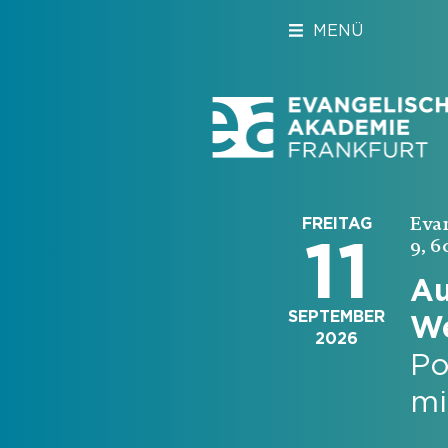
MENÜ
Eva
FREITAG
11
9, 6
Au
SEPTEMBER
We
2026
Po
mi