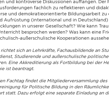
n und kontroverse Diskussionen auffangen. Der Po
usforderungen fachlich zu reflektieren und didak
erse und demokratieorientierte Bildungsarbeit zu 
und Aufrüstung (international und in Deutschlan
icklungen in unserer Gesellschaft? Wie kann Tra
Unterricht besprochen werden? Was kann eine Fri
chulisch-außerschulische Kooperationen ausseh
 richtet sich an Lehrkräfte, Fachausbildende an St
ienst, ­Studierende und außerschulische politische
en. Eine Akkreditierung als Fortbildung bei der H
e ist beantragt.
den Fachtag findet die Mitgliederversammlung de
einigung für Politische Bildung in den Räumlichke
t statt. Dazu erfolgt eine separate Einladung an d