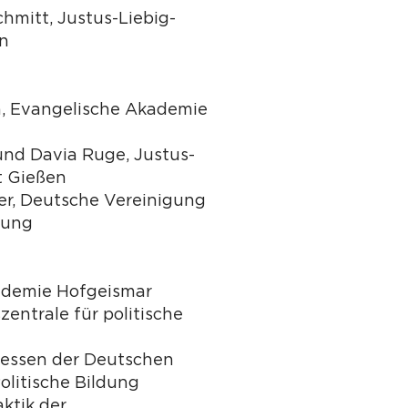
chmitt, Justus-Liebig-
en
en, Evangelische Akademie
und Davia Ruge, Justus-
t Gießen
r, Deutsche Vereinigung
ldung
ademie Hofgeismar
entrale für politische
essen der Deutschen
olitische Bildung
aktik der