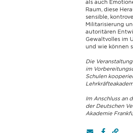
als auch Emotione
Raum, diese Hera
sensible, kontrov
Militarisierung 
autoritären Entw
Gewaltvolles im 
und wie können s
Die Veranstaltung
im Vorbereitungsd
Schulen kooperier
Lehrkräfteakademi
Im Anschluss an 
der Deutschen Ver
Akademie Frankfur