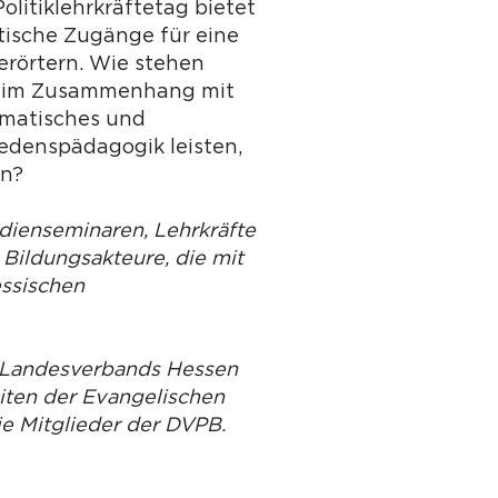
litiklehrkräftetag bietet
tische Zugänge für eine
erörtern. Wie stehen
d) im Zusammenhang mit
umatisches und
edenspädagogik leisten,
en?
udienseminaren, Lehrkräfte
 Bildungsakteure, die mit
essischen
s Landesverbands Hessen
iten der Evangelischen
ie Mitglieder der DVPB.