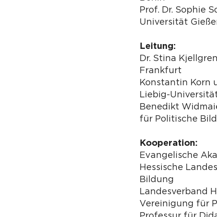
Prof. Dr. Sophie S
Universität Gieß
Leitung:
Dr. Stina Kjellgr
Frankfurt
Konstantin Korn 
Liebig-Universitä
Benedikt Widmaie
für Politische Bi
Kooperation:
Evangelische Ak
Hessische Landesz
Bildung
Landesverband H
Vereinigung für P
Professur für Did