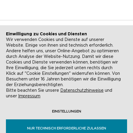
Einwilligung zu Cookies und Diensten
Wir verwenden Cookies und Dienste auf unserer
Website. Einige von ihnen sind technisch erforderlich.
NEWSLETTER
KONTAKT
Andere helfen uns, unser Online-Angebot zu optimieren
durch Analyse der Website-Nutzung. Damit wir diese
ANFAHRT
BARRIEREFREIHEIT
Cookies und Dienste verwenden können, benötigen wir
Ihre Einwilligung, die Sie jederzeit unten rechts durch
SUCHE
AGB
Klick auf "Cookie Einstellungen" widerrufen können. Von
Besuchern unter 16 Jahren benötigen wir die Einwilligung
DATENSCHUTZ
IMPRESSUM
der Erziehungsberechtigten.
Bitte beachten Sie unsere
Datenschutzhinweise
und
COOKIE-EINSTELLUNGEN
unser
Impressum
EINSTELLUNGEN
© EVANGELISCHE AKADEMIE FRANKFURT,
RÖMERBERG 9, 60311 FRANKFURT AM MAIN
NUR TECHNISCH ERFORDERLICHE ZULASSEN