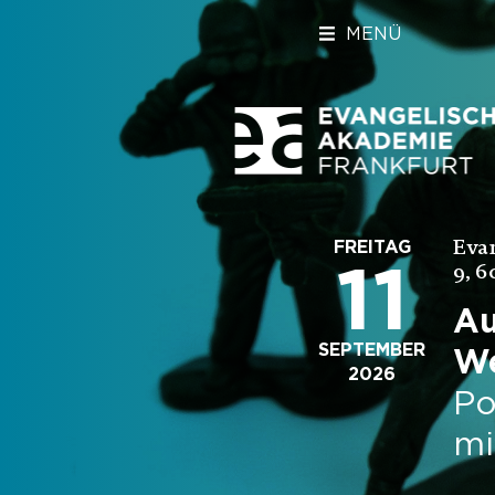
MENÜ
Eva
FREITAG
11
9, 6
Au
SEPTEMBER
We
2026
Po
mi