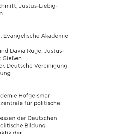
chmitt, Justus-Liebig-
en
en, Evangelische Akademie
und Davia Ruge, Justus-
t Gießen
r, Deutsche Vereinigung
ldung
ademie Hofgeismar
entrale für politische
essen der Deutschen
olitische Bildung
aktik der