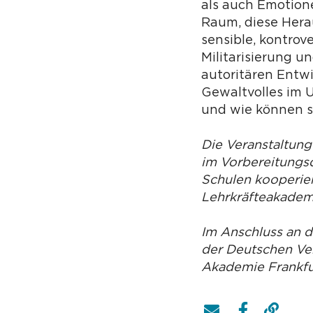
als auch Emotione
Raum, diese Hera
sensible, kontrov
Militarisierung 
autoritären Entw
Gewaltvolles im 
und wie können s
Die Veranstaltung
im Vorbereitungsd
Schulen kooperier
Lehrkräfteakademi
Im Anschluss an 
der Deutschen Ver
Akademie Frankfur