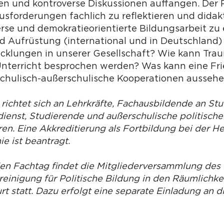
n und kontroverse Diskussionen auffangen. Der Po
usforderungen fachlich zu reflektieren und didak
erse und demokratieorientierte Bildungsarbeit zu 
und Aufrüstung (international und in Deutschlan
icklungen in unserer Gesellschaft? Wie kann Tra
Unterricht besprochen werden? Was kann eine Fri
chulisch-außerschulische Kooperationen ausseh
 richtet sich an Lehrkräfte, Fachausbildende an St
ienst, ­Studierende und außerschulische politische
en. Eine Akkreditierung als Fortbildung bei der H
e ist beantragt.
den Fachtag findet die Mitgliederversammlung de
einigung für Politische Bildung in den Räumlichke
t statt. Dazu erfolgt eine separate Einladung an d