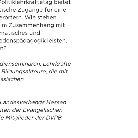
litiklehrkräftetag bietet
tische Zugänge für eine
erörtern. Wie stehen
d) im Zusammenhang mit
umatisches und
edenspädagogik leisten,
en?
udienseminaren, Lehrkräfte
 Bildungsakteure, die mit
essischen
s Landesverbands Hessen
iten der Evangelischen
ie Mitglieder der DVPB.