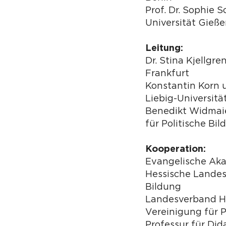
Prof. Dr. Sophie S
Universität Gieß
Leitung:
Dr. Stina Kjellgr
Frankfurt
Konstantin Korn 
Liebig-Universitä
Benedikt Widmaie
für Politische Bi
Kooperation:
Evangelische Ak
Hessische Landesz
Bildung
Landesverband H
Vereinigung für P
Professur für Did