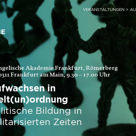
VERANSTALTUNGEN
AU
ngelische Akademie Frankfurt, Römerberg
0311 Frankfurt am Main, 9.30 – 17.00 Uhr
fwachsen in
lt(un)ordnung
litische Bildung in
litarisierten Zeiten