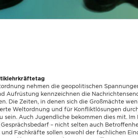
itiklehrkräftetag
tordnung nehmen die geopolitischen Spannungen z
und Aufrüstung kennzeichnen die Nachrichtense
en. Die Zeiten, in denen sich die Großmächte we
sierte Weltordnung und für Konfliktlösungen durc
zu sein. Auch Jugendliche bekommen dies mit. Im
Gesprächsbedarf – nicht selten auch Betroffenhe
 und Fachkräfte sollen sowohl der fachlichen E