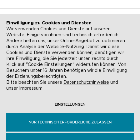
Einwilligung zu Cookies und Diensten
Wir verwenden Cookies und Dienste auf unserer
Website. Einige von ihnen sind technisch erforderlich.
NEWSLETTER
KONTAKT
Andere helfen uns, unser Online-Angebot zu optimieren
durch Analyse der Website-Nutzung. Damit wir diese
ANFAHRT
BARRIEREFREIHEIT
Cookies und Dienste verwenden können, benötigen wir
Ihre Einwilligung, die Sie jederzeit unten rechts durch
SUCHE
AGB
Klick auf "Cookie Einstellungen" widerrufen können. Von
Besuchern unter 16 Jahren benötigen wir die Einwilligung
DATENSCHUTZ
IMPRESSUM
der Erziehungsberechtigten.
Bitte beachten Sie unsere
Datenschutzhinweise
und
COOKIE-EINSTELLUNGEN
unser
Impressum
EINSTELLUNGEN
© EVANGELISCHE AKADEMIE FRANKFURT,
RÖMERBERG 9, 60311 FRANKFURT AM MAIN
NUR TECHNISCH ERFORDERLICHE ZULASSEN