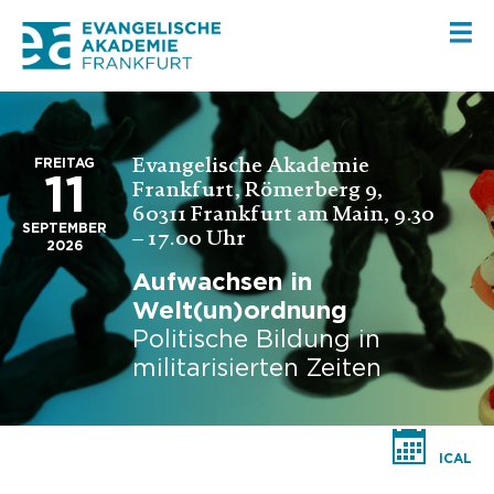
Evangelische Akademie
FREITAG
11
Frankfurt, Römerberg 9,
60311 Frankfurt am Main, 9.30
SEPTEMBER
– 17.00 Uhr
2026
Aufwachsen in
Welt(un)ordnung
Politische Bildung in
militarisierten Zeiten
ICAL