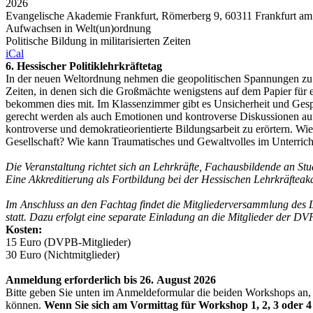
2026
Evangelische Akademie Frankfurt, Römerberg 9, 60311 Frankfurt am
Aufwachsen in Welt(un)ordnung
Politische Bildung in militarisierten Zeiten
iCal
6. Hessischer Politiklehrkräftetag
In der neuen Weltordnung nehmen die geopolitischen Spannungen zu.
Zeiten, in denen sich die Großmächte wenigstens auf dem Papier für 
bekommen dies mit. Im Klassenzimmer gibt es Unsicherheit und Gespr
gerecht werden als auch Emotionen und kontroverse Diskussionen auffa
kontroverse und demokratieorientierte Bildungsarbeit zu erörtern. W
Gesellschaft? Wie kann Traumatisches und Gewaltvolles im Unterric
Die Veranstaltung richtet sich an Lehrkräfte, Fachausbildende an Stu
Eine Akkreditierung als Fortbildung bei der Hessischen Lehrkräfteaka
Im Anschluss an den Fachtag findet die Mitgliederversammlung des 
statt. Dazu erfolgt eine separate Einladung an die Mitglieder der DV
Kosten:
15 Euro (DVPB-Mitglieder)
30 Euro (Nichtmitglieder)
Anmeldung erforderlich bis 26. August 2026
Bitte geben Sie unten im Anmeldeformular die beiden Workshops an, 
können.
Wenn Sie sich am Vormittag für Workshop 1, 2, 3 oder 