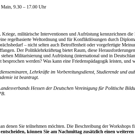
 Main, 9.30 – 17.00 Uhr
 Kriege, militärische Interventionen und Aufrüstung kennzeichnen di
eine regelbasierte Weltordnung und für Konfliktlösungen durch Diploma
ächsbedarf – nicht selten auch Betroffenheit oder vorgefertigte Meinu
ngen. Der Politiklehrkräftetag bietet Raum, diese Herausforderungen f
ie stehen Militarisierung und Aufrüstung (international und in Deutsch
ht besprochen werden? Was kann eine Friedenspädagogik leisten, und 
dienseminaren, Lehrkräfte im Vorbereitungsdienst, ­Studierende und auß
demie ist beantragt.
Landesverbands Hessen der Deutschen Vereinigung für Politische Bild
PB.
an denen Sie teilnehmen möchten. Die Beschreibung der Workshops find
4 entscheiden, können Sie am Nachmittag zusätzlich einen weiter