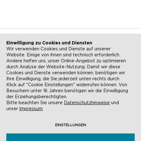
Einwilligung zu Cookies und Diensten
Wir verwenden Cookies und Dienste auf unserer
Website. Einige von ihnen sind technisch erforderlich.
NEWSLETTER
KONTAKT
Andere helfen uns, unser Online-Angebot zu optimieren
durch Analyse der Website-Nutzung. Damit wir diese
ANFAHRT
BARRIEREFREIHEIT
Cookies und Dienste verwenden können, benötigen wir
Ihre Einwilligung, die Sie jederzeit unten rechts durch
SUCHE
AGB
Klick auf "Cookie Einstellungen" widerrufen können. Von
Besuchern unter 16 Jahren benötigen wir die Einwilligung
DATENSCHUTZ
IMPRESSUM
der Erziehungsberechtigten.
Bitte beachten Sie unsere
Datenschutzhinweise
und
COOKIE-EINSTELLUNGEN
unser
Impressum
EINSTELLUNGEN
© EVANGELISCHE AKADEMIE FRANKFURT,
RÖMERBERG 9, 60311 FRANKFURT AM MAIN