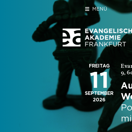
MENÜ
Eva
FREITAG
11
9, 6
Au
SEPTEMBER
We
2026
Po
mi