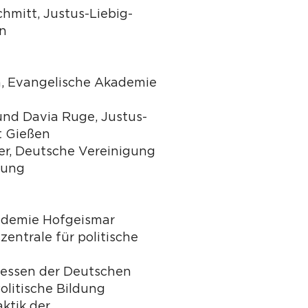
chmitt, Justus-Liebig-
en
en, Evangelische Akademie
und Davia Ruge, Justus-
t Gießen
r, Deutsche Vereinigung
ldung
ademie Hofgeismar
entrale für politische
essen der Deutschen
olitische Bildung
aktik der