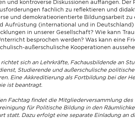
n und kontroverse Diskussionen auffangen. Der Po
usforderungen fachlich zu reflektieren und didak
erse und demokratieorientierte Bildungsarbeit zu 
und Aufrüstung (international und in Deutschlan
icklungen in unserer Gesellschaft? Wie kann Tra
Unterricht besprochen werden? Was kann eine Fri
chulisch-außerschulische Kooperationen ausseh
 richtet sich an Lehrkräfte, Fachausbildende an St
ienst, ­Studierende und außerschulische politische
en. Eine Akkreditierung als Fortbildung bei der H
e ist beantragt.
den Fachtag findet die Mitgliederversammlung de
einigung für Politische Bildung in den Räumlichke
t statt. Dazu erfolgt eine separate Einladung an d