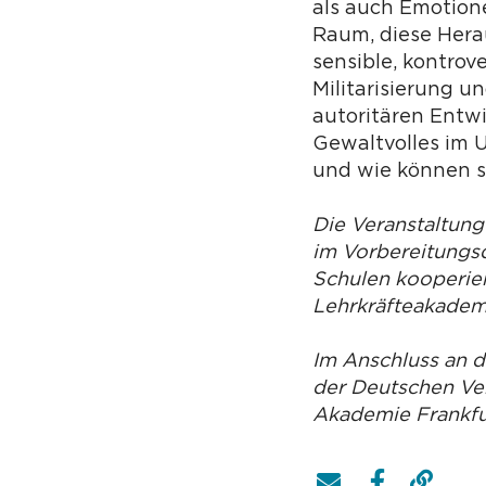
als auch Emotione
Raum, diese Hera
sensible, kontrov
Militarisierung 
autoritären Entw
Gewaltvolles im 
und wie können s
Die Veranstaltung
im Vorbereitungsd
Schulen kooperier
Lehrkräfteakademi
Im Anschluss an 
der Deutschen Ver
Akademie Frankfur