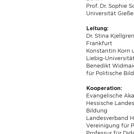
Prof. Dr. Sophie S
Universität Gieß
Leitung:
Dr. Stina Kjellgr
Frankfurt
Konstantin Korn 
Liebig-Universitä
Benedikt Widmaie
für Politische Bi
Kooperation:
Evangelische Ak
Hessische Landesz
Bildung
Landesverband H
Vereinigung für P
Professur für Did