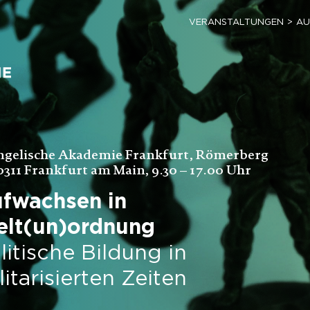
VERANSTALTUNGEN
AU
ngelische Akademie Frankfurt, Römerberg
0311 Frankfurt am Main, 9.30 – 17.00 Uhr
fwachsen in
lt(un)ordnung
litische Bildung in
litarisierten Zeiten