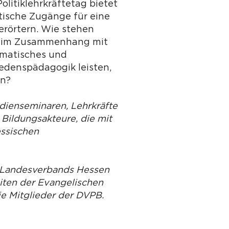
litiklehrkräftetag bietet
tische Zugänge für eine
erörtern. Wie stehen
d) im Zusammenhang mit
umatisches und
edenspädagogik leisten,
en?
udienseminaren, Lehrkräfte
 Bildungsakteure, die mit
essischen
s Landesverbands Hessen
iten der Evangelischen
ie Mitglieder der DVPB.