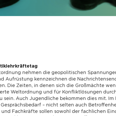
itiklehrkräftetag
tordnung nehmen die geopolitischen Spannungen z
und Aufrüstung kennzeichnen die Nachrichtense
en. Die Zeiten, in denen sich die Großmächte we
sierte Weltordnung und für Konfliktlösungen durc
zu sein. Auch Jugendliche bekommen dies mit. Im
Gesprächsbedarf – nicht selten auch Betroffenhe
 und Fachkräfte sollen sowohl der fachlichen E