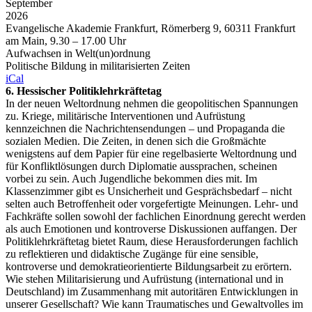
September
2026
Evangelische Akademie Frankfurt, Römerberg 9, 60311 Frankfurt
am Main, 9.30 – 17.00 Uhr
Aufwachsen in Welt(un)ordnung
Politische Bildung in militarisierten Zeiten
iCal
6. Hessischer Politiklehrkräftetag
In der neuen Weltordnung nehmen die geopolitischen Spannungen
zu. Kriege, militärische Interventionen und Aufrüstung
kennzeichnen die Nachrichtensendungen – und Propaganda die
sozialen Medien. Die Zeiten, in denen sich die Großmächte
wenigstens auf dem Papier für eine regelbasierte Weltordnung und
für Konfliktlösungen durch Diplomatie aussprachen, scheinen
vorbei zu sein. Auch Jugendliche bekommen dies mit. Im
Klassenzimmer gibt es Unsicherheit und Gesprächsbedarf – nicht
selten auch Betroffenheit oder vorgefertigte Meinungen. Lehr- und
Fachkräfte sollen sowohl der fachlichen Einordnung gerecht werden
als auch Emotionen und kontroverse Diskussionen auffangen. Der
Politiklehrkräftetag bietet Raum, diese Herausforderungen fachlich
zu reflektieren und didaktische Zugänge für eine sensible,
kontroverse und demokratieorientierte Bildungsarbeit zu erörtern.
Wie stehen Militarisierung und Aufrüstung (international und in
Deutschland) im Zusammenhang mit autoritären Entwicklungen in
unserer Gesellschaft? Wie kann Traumatisches und Gewaltvolles im