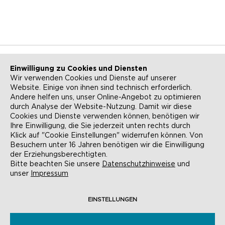
Einwilligung zu Cookies und Diensten
Wir verwenden Cookies und Dienste auf unserer
Website. Einige von ihnen sind technisch erforderlich.
NEWSLETTER
KONTAKT
Andere helfen uns, unser Online-Angebot zu optimieren
durch Analyse der Website-Nutzung. Damit wir diese
ANFAHRT
BARRIEREFREIHEIT
Cookies und Dienste verwenden können, benötigen wir
Ihre Einwilligung, die Sie jederzeit unten rechts durch
SUCHE
AGB
Klick auf "Cookie Einstellungen" widerrufen können. Von
Besuchern unter 16 Jahren benötigen wir die Einwilligung
DATENSCHUTZ
IMPRESSUM
der Erziehungsberechtigten.
Bitte beachten Sie unsere
Datenschutzhinweise
und
COOKIE-EINSTELLUNGEN
unser
Impressum
EINSTELLUNGEN
© EVANGELISCHE AKADEMIE FRANKFURT,
RÖMERBERG 9, 60311 FRANKFURT AM MAIN