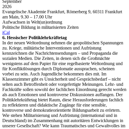
September
2026
Evangelische Akademie Frankfurt, Römerberg 9, 60311 Frankfurt
am Main, 9.30 – 17.00 Uhr
Aufwachsen in Welt(un)ordnung
Politische Bildung in militarisierten Zeiten
iCal
6. Hessischer Politiklehrkräftetag
In der neuen Weltordnung nehmen die geopolitischen Spannungen
zu. Kriege, militärische Interventionen und Aufrüstung
kennzeichnen die Nachrichtensendungen – und Propaganda die
sozialen Medien. Die Zeiten, in denen sich die Großmächte
wenigstens auf dem Papier für eine regelbasierte Weltordnung und
für Konfliktlösungen durch Diplomatie aussprachen, scheinen
vorbei zu sein. Auch Jugendliche bekommen dies mit. Im
Klassenzimmer gibt es Unsicherheit und Gesprächsbedarf – nicht
selten auch Betroffenheit oder vorgefertigte Meinungen. Lehr- und
Fachkräfte sollen sowohl der fachlichen Einordnung gerecht werden
als auch Emotionen und kontroverse Diskussionen auffangen. Der
Politiklehrkräftetag bietet Raum, diese Herausforderungen fachlich
zu reflektieren und didaktische Zugänge für eine sensible,
kontroverse und demokratieorientierte Bildungsarbeit zu erörtern.
Wie stehen Militarisierung und Aufrüstung (international und in
Deutschland) im Zusammenhang mit autoritären Entwicklungen in
unserer Gesellschaft? Wie kann Traumatisches und Gewaltvolles im