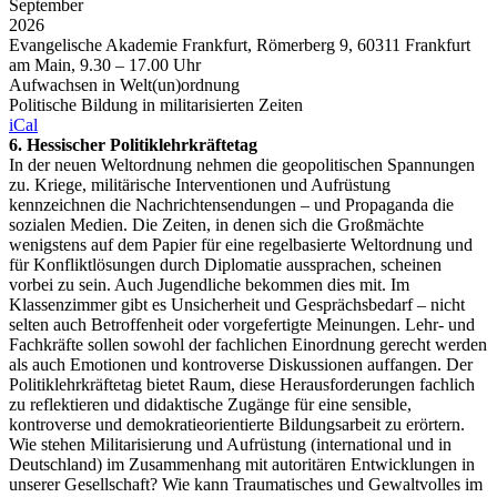
September
2026
Evangelische Akademie Frankfurt, Römerberg 9, 60311 Frankfurt
am Main, 9.30 – 17.00 Uhr
Aufwachsen in Welt(un)ordnung
Politische Bildung in militarisierten Zeiten
iCal
6. Hessischer Politiklehrkräftetag
In der neuen Weltordnung nehmen die geopolitischen Spannungen
zu. Kriege, militärische Interventionen und Aufrüstung
kennzeichnen die Nachrichtensendungen – und Propaganda die
sozialen Medien. Die Zeiten, in denen sich die Großmächte
wenigstens auf dem Papier für eine regelbasierte Weltordnung und
für Konfliktlösungen durch Diplomatie aussprachen, scheinen
vorbei zu sein. Auch Jugendliche bekommen dies mit. Im
Klassenzimmer gibt es Unsicherheit und Gesprächsbedarf – nicht
selten auch Betroffenheit oder vorgefertigte Meinungen. Lehr- und
Fachkräfte sollen sowohl der fachlichen Einordnung gerecht werden
als auch Emotionen und kontroverse Diskussionen auffangen. Der
Politiklehrkräftetag bietet Raum, diese Herausforderungen fachlich
zu reflektieren und didaktische Zugänge für eine sensible,
kontroverse und demokratieorientierte Bildungsarbeit zu erörtern.
Wie stehen Militarisierung und Aufrüstung (international und in
Deutschland) im Zusammenhang mit autoritären Entwicklungen in
unserer Gesellschaft? Wie kann Traumatisches und Gewaltvolles im