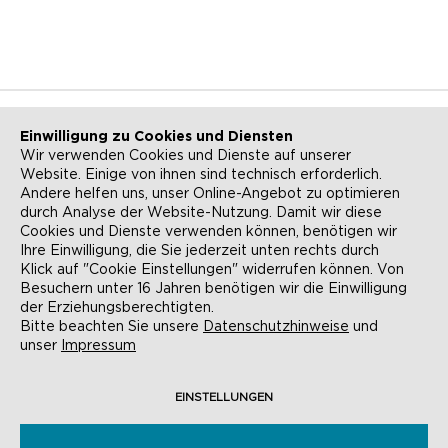
Einwilligung zu Cookies und Diensten
Wir verwenden Cookies und Dienste auf unserer
Website. Einige von ihnen sind technisch erforderlich.
NEWSLETTER
KONTAKT
Andere helfen uns, unser Online-Angebot zu optimieren
durch Analyse der Website-Nutzung. Damit wir diese
ANFAHRT
BARRIEREFREIHEIT
Cookies und Dienste verwenden können, benötigen wir
Ihre Einwilligung, die Sie jederzeit unten rechts durch
SUCHE
AGB
Klick auf "Cookie Einstellungen" widerrufen können. Von
Besuchern unter 16 Jahren benötigen wir die Einwilligung
DATENSCHUTZ
IMPRESSUM
der Erziehungsberechtigten.
Bitte beachten Sie unsere
Datenschutzhinweise
und
COOKIE-EINSTELLUNGEN
unser
Impressum
EINSTELLUNGEN
© EVANGELISCHE AKADEMIE FRANKFURT,
RÖMERBERG 9, 60311 FRANKFURT AM MAIN