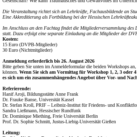
Gesellschaft? Wie kann Traumatisches und Gewaltvolles im Unterric
Die Veranstaltung richtet sich an Lehrkräfte, Fachausbildende an Stu
Eine Akkreditierung als Fortbildung bei der Hessischen Lehrkräfteaka
Im Anschluss an den Fachtag findet die Mitgliederversammlung des 
statt. Dazu erfolgt eine separate Einladung an die Mitglieder der DV
Kosten:
15 Euro (DVPB-Mitglieder)
30 Euro (Nichtmitglieder)
Anmeldung erforderlich bis 26. August 2026
Bitte geben Sie unten im Anmeldeformular die beiden Workshops an, 
können.
Wenn Sie sich am Vormittag für Workshop 1, 2, 3 oder 
es sich um ein zusammenhängendes Angebot über Vor- und Nac
Referierende:
Hanif Aroji, Bildungsstätte Anne Frank
Dr. Frauke Banse, Universität Kassel
Dr. Stefan Kroll, PRIF – Leibniz-Institut für Friedens- und Konfliktf
Sandra Ließmann, Hessischer Rundfunk
Dr. Dominique Miething, Freie Universität Berlin
Prof. Dr. Sophie Schmitt, Justus-Liebig-Universität Gießen
Leitung: