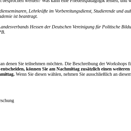
ht besprochen werden? Was kann eine Friedenspädagogik leisten, und 
dienseminaren, Lehrkräfte im Vorbereitungsdienst, ­Studierende und auß
demie ist beantragt.
Landesverbands Hessen der Deutschen Vereinigung für Politische Bild
PB.
an denen Sie teilnehmen möchten. Die Beschreibung der Workshops find
4 entscheiden, können Sie am Nachmittag zusätzlich einen weiter
hmittag.
Wenn Sie diesen wählen, nehmen Sie ausschließlich an diesem
orschung