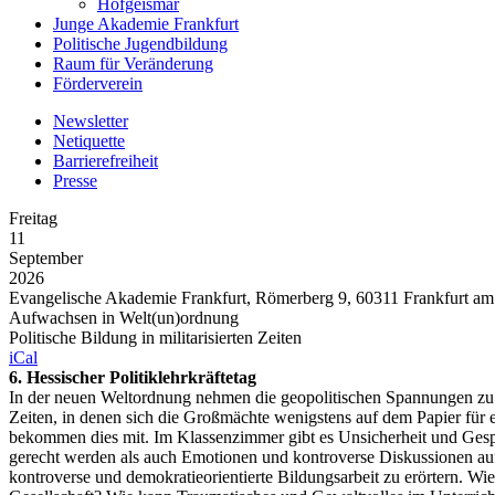
Hofgeismar
Junge Akademie Frankfurt
Politische Jugendbildung
Raum für Veränderung
Förderverein
Newsletter
Netiquette
Barrierefreiheit
Presse
Freitag
11
September
2026
Evangelische Akademie Frankfurt, Römerberg 9, 60311 Frankfurt am
Aufwachsen in Welt(un)ordnung
Politische Bildung in militarisierten Zeiten
iCal
6. Hessischer Politiklehrkräftetag
In der neuen Weltordnung nehmen die geopolitischen Spannungen zu.
Zeiten, in denen sich die Großmächte wenigstens auf dem Papier für 
bekommen dies mit. Im Klassenzimmer gibt es Unsicherheit und Gespr
gerecht werden als auch Emotionen und kontroverse Diskussionen auffa
kontroverse und demokratieorientierte Bildungsarbeit zu erörtern. W