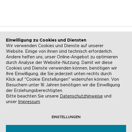
Einwilligung zu Cookies und Diensten
Wir verwenden Cookies und Dienste auf unserer
Website. Einige von ihnen sind technisch erforderlich.
NEWSLETTER
KONTAKT
Andere helfen uns, unser Online-Angebot zu optimieren
durch Analyse der Website-Nutzung. Damit wir diese
ANFAHRT
BARRIEREFREIHEIT
Cookies und Dienste verwenden können, benötigen wir
Ihre Einwilligung, die Sie jederzeit unten rechts durch
SUCHE
AGB
Klick auf "Cookie Einstellungen" widerrufen können. Von
Besuchern unter 16 Jahren benötigen wir die Einwilligung
DATENSCHUTZ
IMPRESSUM
der Erziehungsberechtigten.
Bitte beachten Sie unsere
Datenschutzhinweise
und
COOKIE-EINSTELLUNGEN
unser
Impressum
EINSTELLUNGEN
© EVANGELISCHE AKADEMIE FRANKFURT,
RÖMERBERG 9, 60311 FRANKFURT AM MAIN